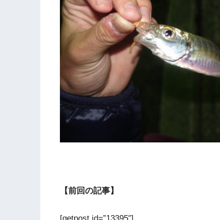
【前回の記事】
[getpost id=”13395″]