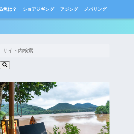
る魚は？
ショアジギング
アジング
メバリング